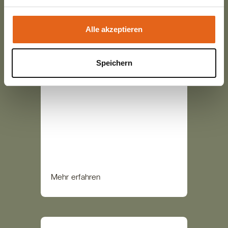
unsere Webseite weiterhin nutzen.
Baufamilie Geltinger
Alle akzeptieren
Nachhaltiges Holz für glückliche
Kühe im neuen Milchviehstall der
Speichern
Baufamilie Geltinger
Mehr erfahren