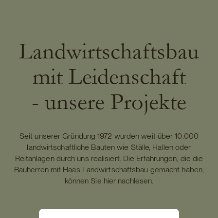
Landwirtschaft
Landwirtschaftsbau
mit Leidenschaft
- unsere Projekte
Seit unserer Gründung 1972 wurden weit über 10.000
landwirtschaftliche Bauten wie Ställe, Hallen oder
Reitanlagen durch uns realisiert. Die Erfahrungen, die die
Bauherren mit Haas Landwirtschaftsbau gemacht haben,
können Sie hier nachlesen.