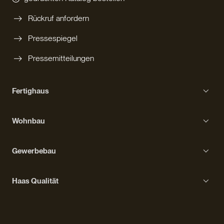
Rückruf anfordern
Pressespiegel
Pressemitteilungen
Fertighaus
Einfamilienhaus
Wohnbau
Bungalow
Erfahrungen mit Haas
Kompakthaus
Gewerbebau
Bauprozess
Kubushaus
Gebäudetypen
Ausstattung
Haas Qualität
Stadtvilla
Erfahrungen mit Haas
Wohngesundheit
Bauprozess
Fördermöglichkeiten