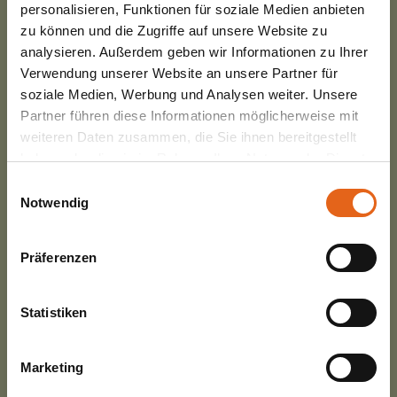
personalisieren, Funktionen für soziale Medien anbieten
zu können und die Zugriffe auf unsere Website zu
analysieren. Außerdem geben wir Informationen zu Ihrer
Verwendung unserer Website an unsere Partner für
Bauvorhaben Engl
soziale Medien, Werbung und Analysen weiter. Unsere
Eine neue Lagerhalle mit
Partner führen diese Informationen möglicherweise mit
vielfältigen Einsatzmöglichkeiten.
weiteren Daten zusammen, die Sie ihnen bereitgestellt
Diese Flexibilität war uns wichtig.
haben oder die sie im Rahmen Ihrer Nutzung der Dienste
gesammelt haben.
Einwilligungsauswahl
Notwendig
Bitte beachten Sie, dass einige der Partner auch Daten in
Drittländer übermitteln können, in denen möglicherweise
Präferenzen
ein anderes Datenschutzniveau besteht als in der EU.
Wir stellen sicher, dass die Übermittlung Ihrer Daten in
Übereinstimmung mit den geltenden
Statistiken
Datenschutzgesetzen erfolgt und geeignete
Mehr erfahren
Schutzmaßnahmen getroffen werden.
Marketing
Sie geben Einwilligung zu unseren Cookies, wenn Sie