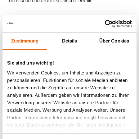
technische und architektonische Details.
Zu den Objektberichten
Zustimmung
Details
Über Cookies
Referenzen
Sie sind uns wichtig!
Entdecken Sie ausgewählte Gewerbeprojekte, die wir
Wir verwenden Cookies, um Inhalte und Anzeigen zu
gemeinsam mit unseren Kunden realisiert haben – von
personalisieren, Funktionen für soziale Medien anbieten
der Planung bis zur Fertigstellung.
zu können und die Zugriffe auf unsere Website zu
Neben Bildern, Gebäudedaten und technischen Details
analysieren. Außerdem geben wir Informationen zu Ihrer
erhalten Sie Einblicke in die jeweiligen Anforderungen
Verwendung unserer Website an unsere Partner für
sowie die passenden Lösungen aus der Praxis.
soziale Medien, Werbung und Analysen weiter. Unsere
Partner führen diese Informationen möglicherweise mit
weiteren Daten zusammen, die Sie ihnen bereitgestellt
Zu den Referenzen
haben oder die sie im Rahmen Ihrer Nutzung der Dienste