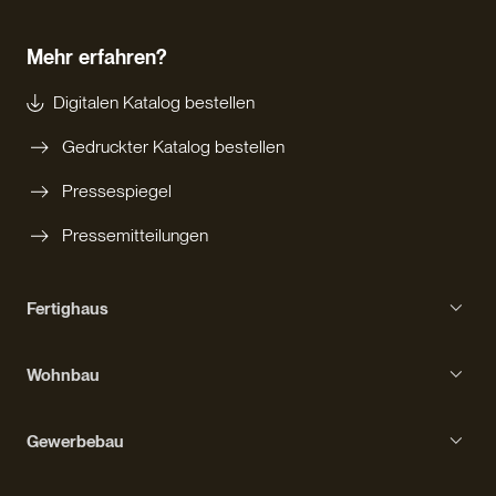
Mehr erfahren?
Digitalen Katalog bestellen
Gedruckter Katalog bestellen
Pressespiegel
Pressemitteilungen
Fertighaus
Einfamilienhaus
Wohnbau
Bungalow
Erfahrungen mit Haas
Kompakthaus
Gewerbebau
Bauprozess
Kubushaus
Gebäudetypen