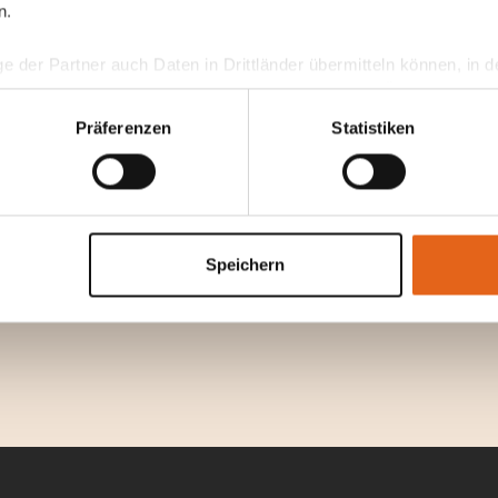
n.
s zu Ihrer
ge der Partner auch Daten in Drittländer übermitteln können, in
teht als in der EU. Wir stellen sicher, dass die Übermittlung I
ltenden Datenschutzgesetzen erfolgt und geeignete Schutzmaßn
Präferenzen
Statistiken
nseren Cookies, wenn Sie unsere Webseite weiterhin nutzen.
Speichern