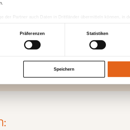
n.
ge der Partner auch Daten in Drittländer übermitteln können, in
teht als in der EU. Wir stellen sicher, dass die Übermittlung I
ltenden Datenschutzgesetzen erfolgt und geeignete Schutzmaßn
Präferenzen
Statistiken
nseren Cookies, wenn Sie unsere Webseite weiterhin nutzen.
Speichern
n: