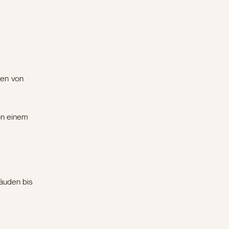
gen von
on einem
bäuden bis