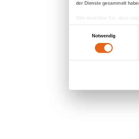
der Dienste gesammelt habe
Bitte beachten Sie, dass eini
anderes Datenschutzniveau bes
Einwilligungsauswahl
Übereinstimmung mit den ge
Notwendig
Sie geben Einwilligung zu u