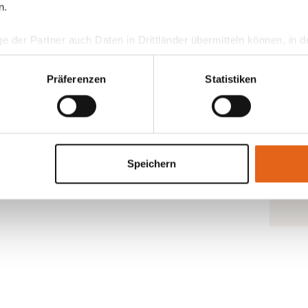
n.
f
ge der Partner auch Daten in Drittländer übermitteln können, in
teht als in der EU. Wir stellen sicher, dass die Übermittlung I
ltenden Datenschutzgesetzen erfolgt und geeignete Schutzmaßn
Präferenzen
Statistiken
nseren Cookies, wenn Sie unsere Webseite weiterhin nutzen.
Je
un
zu
um
Speichern
un