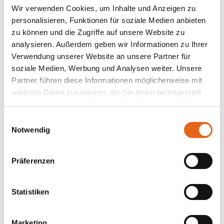
Wir verwenden Cookies, um Inhalte und Anzeigen zu
personalisieren, Funktionen für soziale Medien anbieten
zu können und die Zugriffe auf unsere Website zu
analysieren. Außerdem geben wir Informationen zu Ihrer
Verwendung unserer Website an unsere Partner für
soziale Medien, Werbung und Analysen weiter. Unsere
Partner führen diese Informationen möglicherweise mit
weiteren Daten zusammen, die Sie ihnen bereitgestellt
haben oder die sie im Rahmen Ihrer Nutzung der Dienste
gesammelt haben.
Einwilligungsauswahl
Notwendig
Bitte beachten Sie, dass einige der Partner auch Daten in
Drittländer übermitteln können, in denen möglicherweise
Präferenzen
ein anderes Datenschutzniveau besteht als in der EU.
Wir stellen sicher, dass die Übermittlung Ihrer Daten in
Übereinstimmung mit den geltenden
Statistiken
Datenschutzgesetzen erfolgt und geeignete
Schutzmaßnahmen getroffen werden.
Marketing