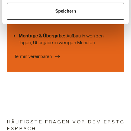
Speichern
Vorfertigung im Werk:
Industrielle Präzision,
witterungsunabhängig.
Montage & Übergabe:
Aufbau in wenigen
Tagen, Übergabe in wenigen Monaten.
Termin vereinbaren
H Ä U F I G S T E F R A G E N V O R D E M E R S T G
E S P R Ä C H