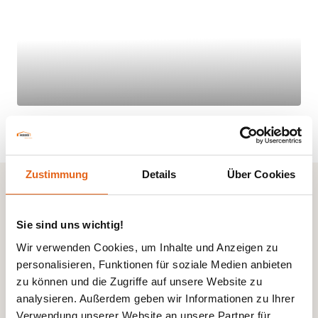
Zustimmung
Details
Über Cookies
Kundenstimmen und Referenzen
Realisierte Projekte
Sie sind uns wichtig!
sprechen für sich
Wir verwenden Cookies, um Inhalte und Anzeigen zu
personalisieren, Funktionen für soziale Medien anbieten
zu können und die Zugriffe auf unsere Website zu
analysieren. Außerdem geben wir Informationen zu Ihrer
Alle 30+ Referenzen ansehen
Verwendung unserer Website an unsere Partner für