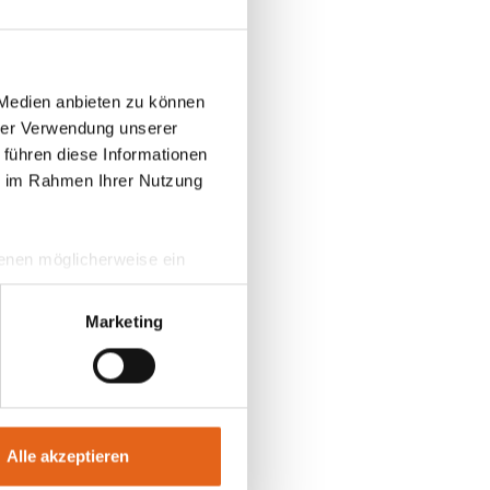
bau
Bauherr.
 Medien anbieten zu können
der
hrer Verwendung unserer
 führen diese Informationen
ie im Rahmen Ihrer Nutzung
 denen möglicherweise ein
hrer Daten in
ahmen getroffen werden.
Marketing
 Florian
Die
ochen
 2-Meter
er V-
Alle akzeptieren
d
ung: „Ich