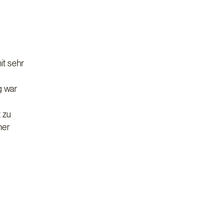
it sehr
g war
 zu
mer