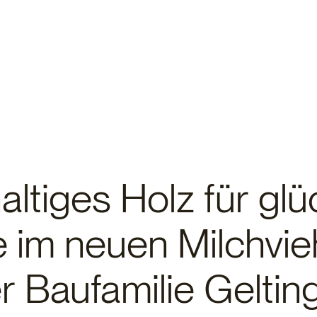
ltiges Holz für glü
 im neuen Milchvieh
r Baufamilie Geltin