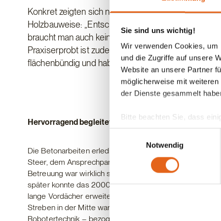
Konkret zeigten sich nach den ersten Gesprächen mi
Holzbauweise: „Entscheidend ist ja nicht nur die St
Sie sind uns wichtig!
braucht man auch keine Isolierung oder den ganzen S
Wir verwenden Cookies, um I
Praxiserprobt ist zudem die glatte Deckenkonstrukti
und die Zugriffe auf unsere 
flächenbündig und haben den enormen Vorteil, dass s
Website an unsere Partner fü
möglicherweise mit weiteren
der Dienste gesammelt habe
Bitte beachten Sie, dass eini
Hervorragend begleitet - Von der Planung bis zur En
anderes Datenschutzniveau bes
Einwilligungsauswahl
Übereinstimmung mit den ge
Notwendig
Die Betonarbeiten erledigte der Bauherr in Eigenregie, 
Steer, dem Ansprechpartner der Firma Haas, wurden die D
Sie geben Einwilligung zu u
Betreuung war wirklich super.“, bestätigt Geltinger. Im 
später konnte das 2000 Quadratmeter große Dach gedeck
lange Vordächer erweitern den Bau. Die Stützkonstrukti
Streben in der Mitte waren nur Punktfundamente erforde
Robotertechnik – bezogen wurde der neue Stall dann am 2