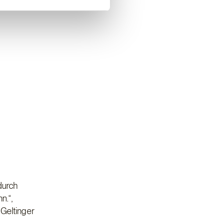
durch
n.“,
 Geltinger