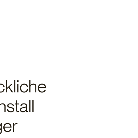
ckliche
stall
ger