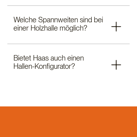
Sie mit 4 bis 8 Monaten von der ersten Beratung bis
zum Einzug.
Haas-Hallen erfüllen oft automatisch die Standards
Welche Spannweiten sind bei
für Förderprogramme der KfW und der Rentenbank.
einer Holzhalle möglich?
Wir planen förderkonform und unterstützen Sie mit
den nötigen Unterlagen für zinsgünstige Darlehen
und Tilgungszuschüsse.
Mit Nagelplattenbinder bis ca. 25 m, mit
Bietet Haas auch einen
Brettschichtholz BSH auch über 40 m stützenfrei.
Hallen-Konfigurator?
Damit eignen sich Haas-Hallen für Großmaschinen,
Reithallen mit Turniermaßen 20×60 m und Lager-
Anlagen mit Rangierflächen.
Ja. Mit dem Haas Hallen-Konfigurator visualisieren
Sie Ihre individuelle Halle in 3D, wählen Größen, Tor-
Anzahl und Ausstattung und erhalten eine
Preisindikation.
Hallen-Konfigurator starten
.