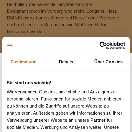
Reithallen, bei denen der architektonische
Designanspruch im Vordergrund steht. Übrigens: Haas
BSH-Konstruktionen können bei Bedarf ohne Probleme
auch mit anderen Materialien wie Stahl und Beton
kombiniert werden.
Zustimmung
Details
Über Cookies
Vom ersten Beratungstermin bis zur
Sie sind uns wichtig!
schlüsselfertigen Übergabe.
Wir verwenden Cookies, um Inhalte und Anzeigen zu
Haas Hallenbau in 4
personalisieren, Funktionen für soziale Medien anbieten
zu können und die Zugriffe auf unsere Website zu
Schritten
analysieren. Außerdem geben wir Informationen zu Ihrer
Verwendung unserer Website an unsere Partner für
soziale Medien, Werbung und Analysen weiter. Unsere