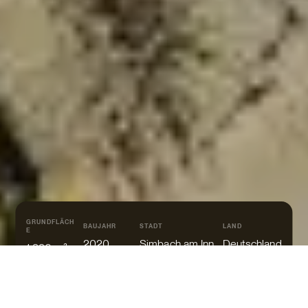
GRUNDFLÄCH
BAUJAHR
STADT
LAND
E
2020
Simbach am Inn
Deutschland
1.920 m²
PREIS AUF ANFRAGE