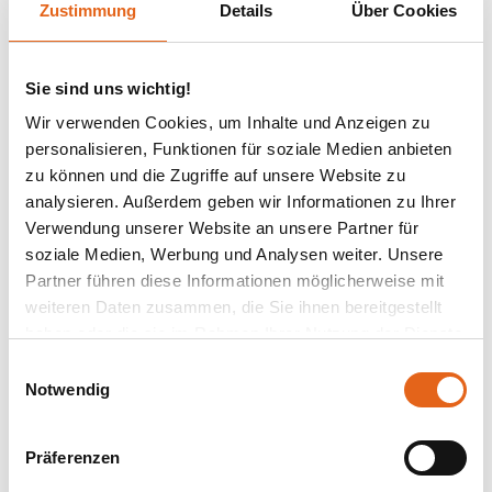
Zustimmung
Details
Über Cookies
Sie sind uns wichtig!
Wir verwenden Cookies, um Inhalte und Anzeigen zu
personalisieren, Funktionen für soziale Medien anbieten
zu können und die Zugriffe auf unsere Website zu
analysieren. Außerdem geben wir Informationen zu Ihrer
Verwendung unserer Website an unsere Partner für
soziale Medien, Werbung und Analysen weiter. Unsere
Partner führen diese Informationen möglicherweise mit
Arbeiten mit
weiteren Daten zusammen, die Sie ihnen bereitgestellt
haben oder die sie im Rahmen Ihrer Nutzung der Dienste
Geschmack: Deine
gesammelt haben.
Einwilligungsauswahl
Notwendig
gratis Kaffee-Flat
Bitte beachten Sie, dass einige der Partner auch Daten in
Drittländer übermitteln können, in denen möglicherweise
Präferenzen
ein anderes Datenschutzniveau besteht als in der EU.
Wir stellen sicher, dass die Übermittlung Ihrer Daten in