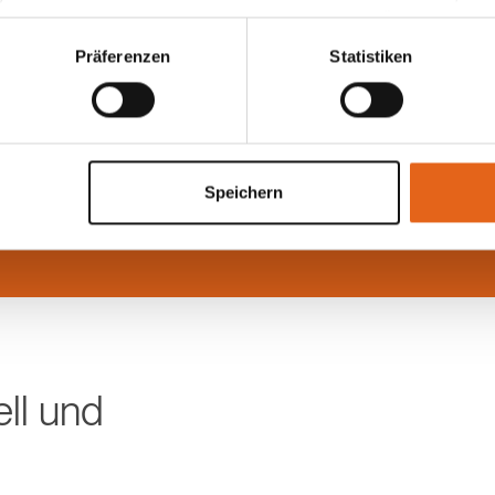
teht als in der EU. Wir stellen sicher, dass die Übermittlung I
ltenden Datenschutzgesetzen erfolgt und geeignete Schutzmaßn
Präferenzen
Statistiken
nseren Cookies, wenn Sie unsere Webseite weiterhin nutzen.
Jetzt per
beraten 
Speichern
ell und