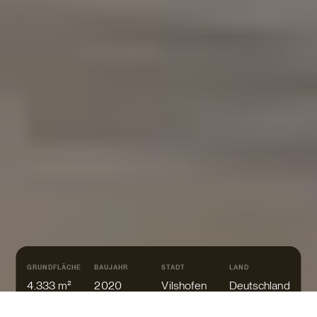
GRUNDFLÄCHE
BAUJAHR
STADT
LAND
4.333 m²
2020
Vilshofen
Deutschland