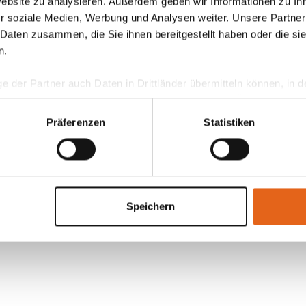
Website zu analysieren. Außerdem geben wir Informationen zu I
r soziale Medien, Werbung und Analysen weiter. Unsere Partner
 Daten zusammen, die Sie ihnen bereitgestellt haben oder die s
n.
ge der Partner auch Daten in Drittländer übermitteln können, in
teht als in der EU. Wir stellen sicher, dass die Übermittlung I
ltenden Datenschutzgesetzen erfolgt und geeignete Schutzmaßn
Präferenzen
Statistiken
nseren Cookies, wenn Sie unsere Webseite weiterhin nutzen.
Speichern