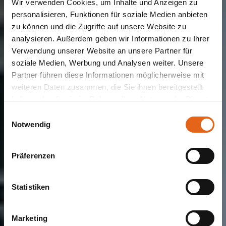
Wir verwenden Cookies, um Inhalte und Anzeigen zu
personalisieren, Funktionen für soziale Medien anbieten
zu können und die Zugriffe auf unsere Website zu
analysieren. Außerdem geben wir Informationen zu Ihrer
Verwendung unserer Website an unsere Partner für
soziale Medien, Werbung und Analysen weiter. Unsere
BÜROGEBÄUDE
Partner führen diese Informationen möglicherweise mit
EGES Besitz
weiteren Daten zusammen, die Sie ihnen bereitgestellt
haben oder die sie im Rahmen Ihrer Nutzung der Dienste
GmbH & Co. KG
gesammelt haben.
Einwilligungsauswahl
Notwendig
Bitte beachten Sie, dass einige der Partner auch Daten in
Drittländer übermitteln können, in denen möglicherweise
Präferenzen
ein anderes Datenschutzniveau besteht als in der EU.
Wir stellen sicher, dass die Übermittlung Ihrer Daten in
Übereinstimmung mit den geltenden
Statistiken
Datenschutzgesetzen erfolgt und geeignete
Schutzmaßnahmen getroffen werden.
Marketing