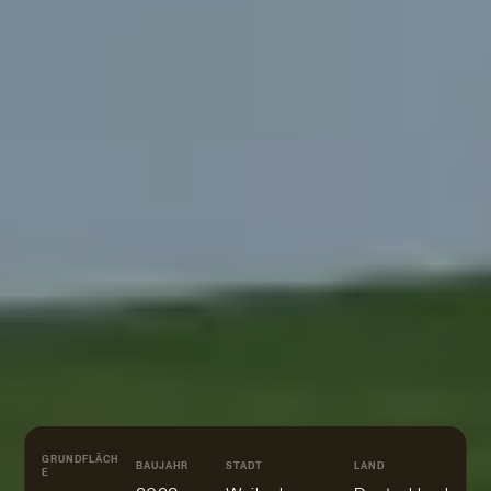
GRUNDFLÄCH
BAUJAHR
STADT
LAND
E