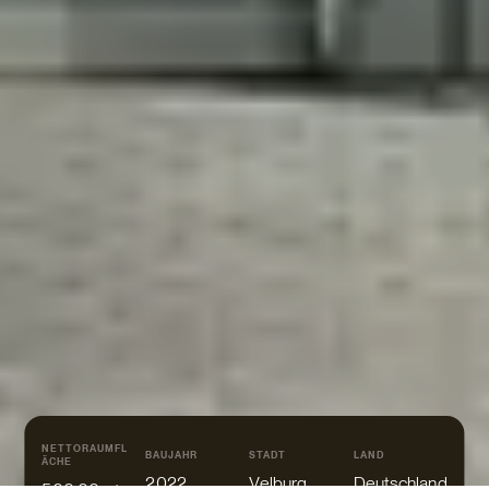
NETTORAUMFL
BAUJAHR
STADT
LAND
ÄCHE
2022
Velburg
Deutschland