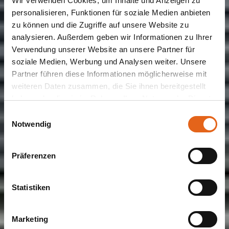
Wir verwenden Cookies, um Inhalte und Anzeigen zu
personalisieren, Funktionen für soziale Medien anbieten
zu können und die Zugriffe auf unsere Website zu
analysieren. Außerdem geben wir Informationen zu Ihrer
Verwendung unserer Website an unsere Partner für
BÜROGEBÄUDE | LAGERHALLE | BÜROGEBÄUDE MIT
soziale Medien, Werbung und Analysen weiter. Unsere
PRODUKTIONS- ODER LAGERHALLE
Bleyl Immobilien
Partner führen diese Informationen möglicherweise mit
weiteren Daten zusammen, die Sie ihnen bereitgestellt
haben oder die sie im Rahmen Ihrer Nutzung der Dienste
GmbH
gesammelt haben.
Einwilligungsauswahl
Notwendig
Bitte beachten Sie, dass einige der Partner auch Daten in
Neubau einer Lagerhalle mit Bürotrakt
Drittländer übermitteln können, in denen möglicherweise
Präferenzen
ein anderes Datenschutzniveau besteht als in der EU.
Wir stellen sicher, dass die Übermittlung Ihrer Daten in
Übereinstimmung mit den geltenden
Statistiken
Datenschutzgesetzen erfolgt und geeignete
Schutzmaßnahmen getroffen werden.
Marketing