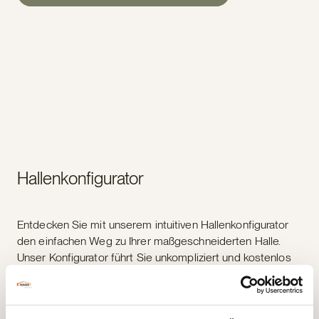
Hallenkonfigurator
Entdecken Sie mit unserem intuitiven Hallenkonfigurator
den einfachen Weg zu Ihrer maßgeschneiderten Halle.
Unser Konfigurator führt Sie unkompliziert und kostenlos
durch den gesamten Prozess. Gestalten Sie Ihre Halle in
einer übersichtlichen 3D-Darstellung und erhalten Sie eine
präzise Stückliste, die es unseren Mitarbeitern ermöglicht,