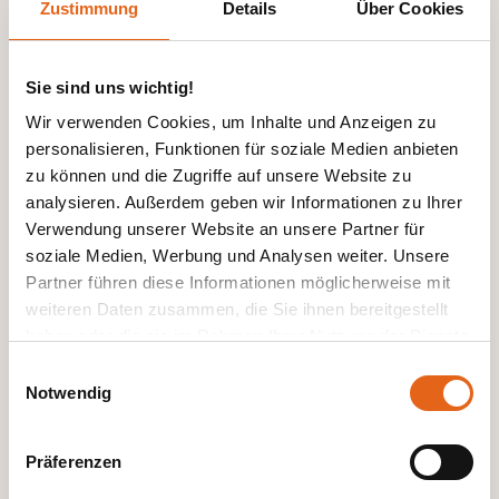
schnell ein passendes Angebot zu erstellen. Verwirklichen
Zustimmung
Details
Über Cookies
Sie Ihre Vision effizient und passgenau.
Sie sind uns wichtig!
Alles zum Hallenkonfigurator
Wir verwenden Cookies, um Inhalte und Anzeigen zu
personalisieren, Funktionen für soziale Medien anbieten
zu können und die Zugriffe auf unsere Website zu
Bauberatung
analysieren. Außerdem geben wir Informationen zu Ihrer
Verwendung unserer Website an unsere Partner für
soziale Medien, Werbung und Analysen weiter. Unsere
Finden Sie in einem unverbindlichen Gespräch heraus, wie
Partner führen diese Informationen möglicherweise mit
wir Ihre Ideen und Vorstellungen umsetzen können.
weiteren Daten zusammen, die Sie ihnen bereitgestellt
haben oder die sie im Rahmen Ihrer Nutzung der Dienste
gesammelt haben.
Einwilligungsauswahl
Termin vereinbaren
Notwendig
Bitte beachten Sie, dass einige der Partner auch Daten in
Drittländer übermitteln können, in denen möglicherweise
Bauablauf
Präferenzen
ein anderes Datenschutzniveau besteht als in der EU.
Wir stellen sicher, dass die Übermittlung Ihrer Daten in