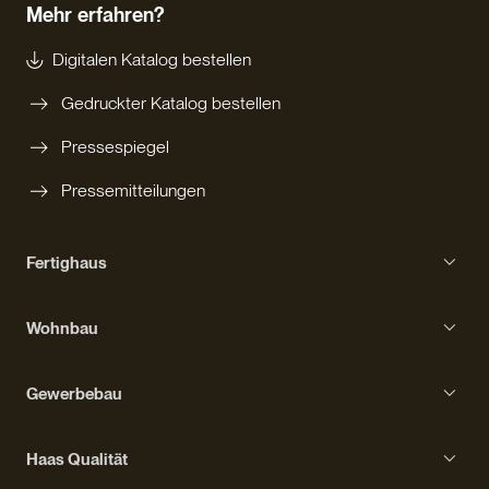
Mehr erfahren?
Digitalen Katalog bestellen
Gedruckter Katalog bestellen
Pressespiegel
Pressemitteilungen
Fertighaus
Einfamilienhaus
Wohnbau
Bungalow
Erfahrungen mit Haas
Kompakthaus
Gewerbebau
Bauprozess
Kubushaus
Gebäudetypen
Ausstattung
Haas Qualität
Stadtvilla
Erfahrungen mit Haas