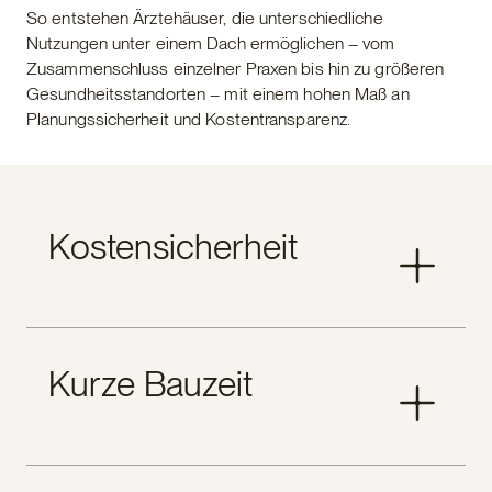
So entstehen Ärztehäuser, die unterschiedliche
Nutzungen unter einem Dach ermöglichen – vom
Zusammenschluss einzelner Praxen bis hin zu größeren
Gesundheitsstandorten – mit einem hohen Maß an
Planungssicherheit und Kostentransparenz.
Kostensicherheit
Von Beginn an wissen Sie, womit Sie rechnen
Kurze Bauzeit
können. Verbindliche Budgets schaffen finanzielle
Planungssicherheit und schützen vor unerwarteten
Mehrkosten – eine verlässliche Grundlage für
Investoren, Betreiber und Kommunen.