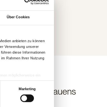
Über Cookies
 Medien anbieten zu können
hrer Verwendung unserer
 führen diese Informationen
ie im Rahmen Ihrer Nutzung
 denen möglicherweise ein
hrer Daten in
ahmen getroffen werden.
 nachhaltigen Bauens
Marketing