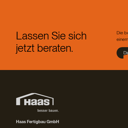
Lassen Sie sich
Die b
einem
jetzt beraten.
Di
Haas Fertigbau GmbH