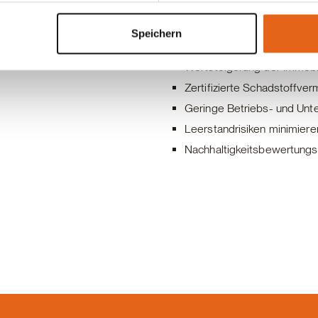
Fördermöglichkeiten
Langfristig Wettbewerbsvor
Speichern
Werterhalt der Immobilie
Wertsteigerung der Immobi
Zertifizierte Schadstoffver
Geringe Betriebs- und Unt
Leerstandrisiken minimiere
Nachhaltigkeitsbewertung