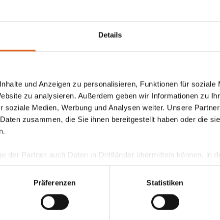
diten
Details
nhalte und Anzeigen zu personalisieren, Funktionen für soziale
Website zu analysieren. Außerdem geben wir Informationen zu I
r soziale Medien, Werbung und Analysen weiter. Unsere Partner
 Daten zusammen, die Sie ihnen bereitgestellt haben oder die s
n.
ge der Partner auch Daten in Drittländer übermitteln können, in
teht als in der EU. Wir stellen sicher, dass die Übermittlung I
ltenden Datenschutzgesetzen erfolgt und geeignete Schutzmaßn
Vorteile des
Präferenzen
Statistiken
nseren Cookies, wenn Sie unsere Webseite weiterhin nutzen.