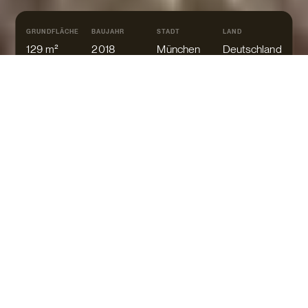
GRUNDFLÄCHE
BAUJAHR
STADT
LAND
129 m²
2018
München
Deutschland
PREIS AUF ANFRAGE
Mehrfamilienhaus mit 3 Wohneinheiten in München