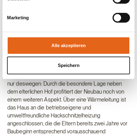
Datenschutzgesetzen erfolgt und geeignete
Schutzmaßnahmen getroffen werden.
Belohnung für anstrengenden
Marketing
Genehmigungsmarathon
Sie geben Einwilligung zu unseren Cookies, wenn Sie
unsere Webseite weiterhin nutzen.
Kommt die Sprache auf den Ausblick seines
Alle akzeptieren
Zuhauses, gerät Achim Gratz ins Schwärmen: „Der
ist aufgrund der alleinstehenden Lage echt
Speichern
wunderschön!“ Das Ringen um die Baugenehmigung
im Außenbereich hat sich also gelohnt. Doch nicht
nur deswegen: Durch die besondere Lage neben
dem elterlichen Hof profitiert der Neubau noch von
einem weiteren Aspekt. Über eine Wärmeleitung ist
das Haus an die betriebseigene und
umweltfreundliche Hackschnitzelheizung
angeschlossen, die die Eltern bereits zwei Jahre vor
Baubeginn entsprechend vorausschauend