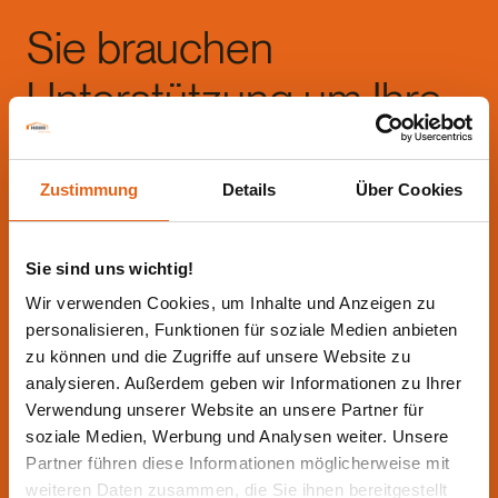
Sie brauchen
Unterstützung um Ihre
Idee zu realisieren?
Zustimmung
Details
Über Cookies
Das Team für Holzbausysteme von Haas steht Ihnen
Sie sind uns wichtig!
in allen Fragen zur Seite
Wir verwenden Cookies, um Inhalte und Anzeigen zu
personalisieren, Funktionen für soziale Medien anbieten
Beratungstermin vereinbaren!
zu können und die Zugriffe auf unsere Website zu
Rückruf vereinbaren
analysieren. Außerdem geben wir Informationen zu Ihrer
Verwendung unserer Website an unsere Partner für
soziale Medien, Werbung und Analysen weiter. Unsere
Partner führen diese Informationen möglicherweise mit
weiteren Daten zusammen, die Sie ihnen bereitgestellt