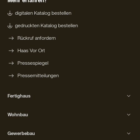
Mehr erfahren?
digitalen Katalog bestellen
gedruckten Katalog bestellen
Rückruf anfordern
Haas Vor Ort
Pressespiegel
Pressemitteilungen
Fertighaus
Einfamilienhaus
Wohnbau
Bungalow
Erfahrungen mit Haas
Kompakthaus
Gewerbebau
Bauprozess