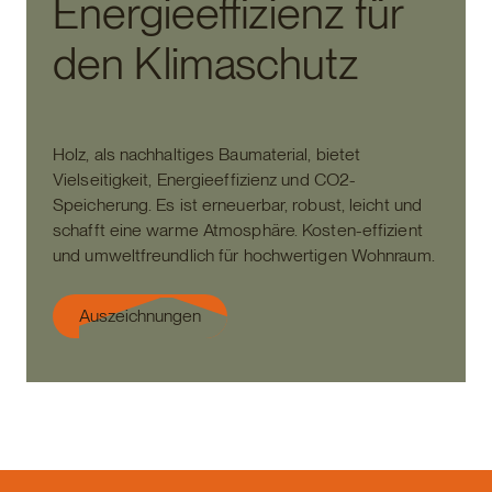
Energieeffizienz für
den Klimaschutz
Holz, als nachhaltiges Baumaterial, bietet
Vielseitigkeit, Energieeffizienz und CO2-
Speicherung. Es ist erneuerbar, robust, leicht und
schafft eine warme Atmosphäre. Kosten-effizient
und umweltfreundlich für hochwertigen Wohnraum.
Auszeichnungen