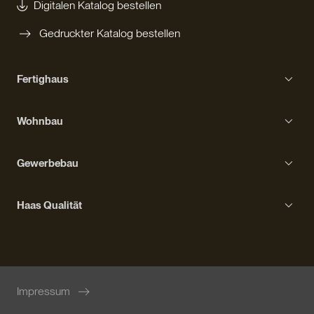
Digitalen Katalog bestellen
Gedruckter Katalog bestellen
Fertighaus
Einfamilienhaus
Wohnbau
Bungalow
Erfahrungen mit Haas
Kompakthaus
Gewerbebau
Bauprozess
Kubushaus
Gebäudetypen
Ausstattung
Haas Qualität
Stadtvilla
Erfahrungen mit Haas
Wohngesundheit
Bauprozess
Fördermöglichkeiten
Ausstattung
Nachhaltiges Bauen
Impressum
Innovation und Forschung