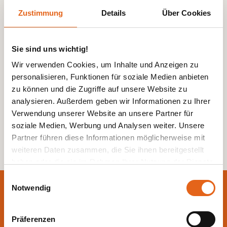
Zustimmung
Details
Über Cookies
Sie sind uns wichtig!
Wir verwenden Cookies, um Inhalte und Anzeigen zu
personalisieren, Funktionen für soziale Medien anbieten
zu können und die Zugriffe auf unsere Website zu
analysieren. Außerdem geben wir Informationen zu Ihrer
Verwendung unserer Website an unsere Partner für
soziale Medien, Werbung und Analysen weiter. Unsere
Partner führen diese Informationen möglicherweise mit
weiteren Daten zusammen, die Sie ihnen bereitgestellt
haben oder die sie im Rahmen Ihrer Nutzung der Dienste
gesammelt haben.
Einwilligungsauswahl
Lassen Sie sich jetzt
Notwendig
Bitte beachten Sie, dass einige der Partner auch Daten in
beraten.
Drittländer übermitteln können, in denen möglicherweise
Präferenzen
ein anderes Datenschutzniveau besteht als in der EU.