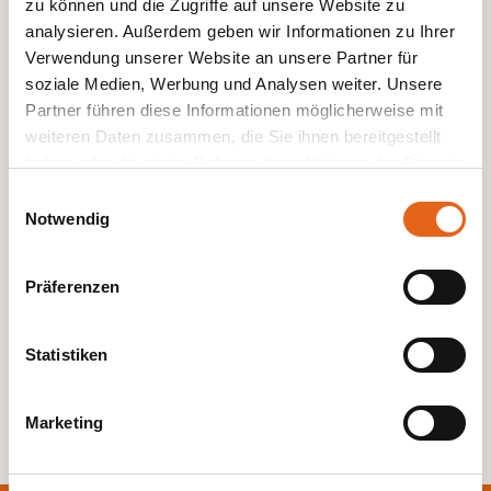
zu können und die Zugriffe auf unsere Website zu
analysieren. Außerdem geben wir Informationen zu Ihrer
Verwendung unserer Website an unsere Partner für
soziale Medien, Werbung und Analysen weiter. Unsere
Partner führen diese Informationen möglicherweise mit
weiteren Daten zusammen, die Sie ihnen bereitgestellt
haben oder die sie im Rahmen Ihrer Nutzung der Dienste
gesammelt haben.
Einwilligungsauswahl
Notwendig
Bitte beachten Sie, dass einige der Partner auch Daten in
Drittländer übermitteln können, in denen möglicherweise
Präferenzen
ein anderes Datenschutzniveau besteht als in der EU.
Wir stellen sicher, dass die Übermittlung Ihrer Daten in
Übereinstimmung mit den geltenden
Statistiken
Datenschutzgesetzen erfolgt und geeignete
Schutzmaßnahmen getroffen werden.
Marketing
Sie geben Einwilligung zu unseren Cookies, wenn Sie
unsere Webseite weiterhin nutzen.