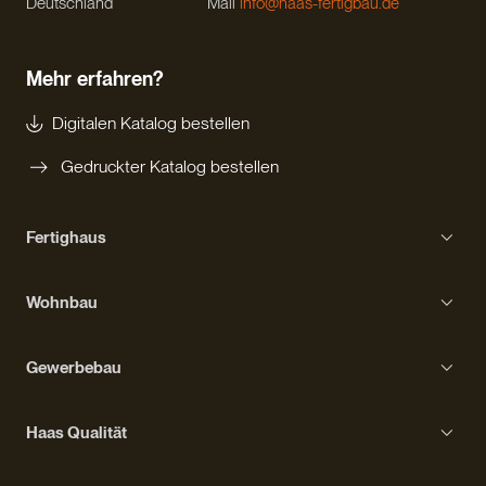
Deutschland
Mail
info@haas-fertigbau.de
Mehr erfahren?
Digitalen Katalog bestellen
Gedruckter Katalog bestellen
Fertighaus
Einfamilienhaus
Wohnbau
Bungalow
Erfahrungen mit Haas
Kompakthaus
Gewerbebau
Bauprozess
Kubushaus
Gebäudetypen
Ausstattung
Haas Qualität
Stadtvilla
Erfahrungen mit Haas
Wohngesundheit