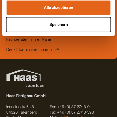
Lassen Sie sich jetzt
Alle akzeptieren
beraten.
Speichern
Die beste Beratung ist die persönliche - von einem Haas
Fachberater in Ihrer Nähe!
Direkt Termin vereinbaren
Haas Fertigbau GmbH
Industriestraße 8
Fon +49 (0) 87 27/18-0
84326 Falkenberg
Fax +49 (0) 87 27/18-593