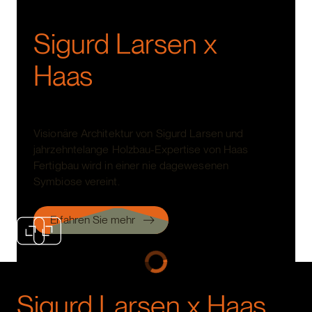
Sigurd Larsen x
Haas
Visionäre Architektur von Sigurd Larsen und
jahrzehntelange Holzbau-Expertise von Haas
Fertigbau wird in einer nie dagewesenen
Symbiose vereint.
Erfahren Sie mehr
Sigurd Larsen x Haas