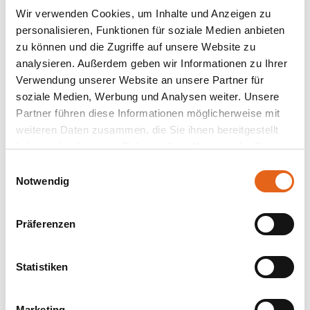
Wir verwenden Cookies, um Inhalte und Anzeigen zu
personalisieren, Funktionen für soziale Medien anbieten
zu können und die Zugriffe auf unsere Website zu
analysieren. Außerdem geben wir Informationen zu Ihrer
Verwendung unserer Website an unsere Partner für
soziale Medien, Werbung und Analysen weiter. Unsere
Partner führen diese Informationen möglicherweise mit
weiteren Daten zusammen, die Sie ihnen bereitgestellt
haben oder die sie im Rahmen Ihrer Nutzung der Dienste
gesammelt haben.
Einwilligungsauswahl
Notwendig
Bitte beachten Sie, dass einige der Partner auch Daten in
Drittländer übermitteln können, in denen möglicherweise
Präferenzen
ein anderes Datenschutzniveau besteht als in der EU.
Wir stellen sicher, dass die Übermittlung Ihrer Daten in
Übereinstimmung mit den geltenden
Statistiken
Datenschutzgesetzen erfolgt und geeignete
Schutzmaßnahmen getroffen werden.
Marketing