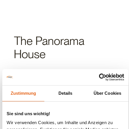
The Panorama
House
Rückzugsort, spektakuläre Aussicht und
erhöhte Bauweise für schwieriges Terrain.
Zustimmung
Details
Über Cookies
Die erhöhte Bauweise bietet nicht nur einen
unvergleichlichen Ausblick, sondern löst
Sie sind uns wichtig!
zugleich potenzielle Herausforderungen bei
Wir verwenden Cookies, um Inhalte und Anzeigen zu
hügeligem, felsigem oder feuchtem