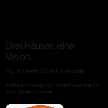
Drei Häuser, eine
Vision.
Sigurd Larsen X Haas Lookbook
Architektur, die begeistert – blättern Sie jetzt durch
unser digitalen Lookbook.