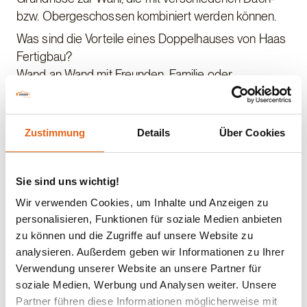
bzw. Obergeschossen kombiniert werden können.
Was sind die Vorteile eines Doppelhauses von Haas
Fertigbau?
Wand an Wand mit Freunden, Familie oder
Bekannten – das bietet schon beim Hausbau einen
großen Vorteil: Die Planungs- und Baukosten werden
durch zwei Parteien geteilt und sind dadurch
Zustimmung
Details
Über Cookies
geringer als bei zwei getrennt voneinander
stehenden Einfamilienhäusern. Zudem lässt sich
durch ein Doppelhaus wertvolle Grundstücksfläche
Sie sind uns wichtig!
einsparen, denn nur die Außenwände müssen den
Wir verwenden Cookies, um Inhalte und Anzeigen zu
gesetzlich vorgeschriebenen Mindestabstand zu
personalisieren, Funktionen für soziale Medien anbieten
den Nachbargrundstücken von meist zweieinhalb bis
zu können und die Zugriffe auf unsere Website zu
drei Metern einhalten. Der so gewonnene Platz kann
analysieren. Außerdem geben wir Informationen zu Ihrer
Verwendung unserer Website an unsere Partner für
als Wohn- und Nutzfläche im Haus eingeplant oder
soziale Medien, Werbung und Analysen weiter. Unsere
für einen größeren Garten verwendet werden. Auf
Partner führen diese Informationen möglicherweise mit
einem kleineren Grundstück ist ein Doppelhaus