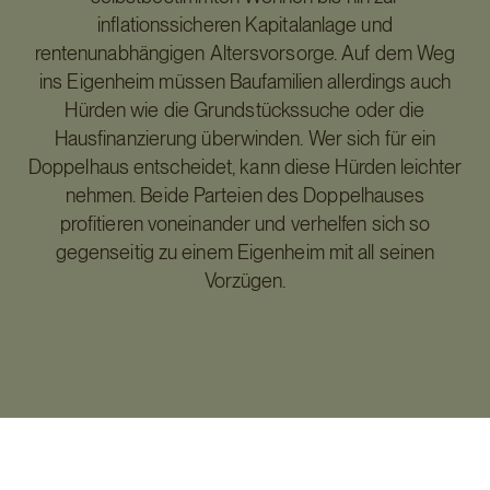
inflationssicheren Kapitalanlage und
rentenunabhängigen Altersvorsorge. Auf dem Weg
ins Eigenheim müssen Baufamilien allerdings auch
Hürden wie die Grundstückssuche oder die
Hausfinanzierung überwinden. Wer sich für ein
Doppelhaus entscheidet, kann diese Hürden leichter
nehmen. Beide Parteien des Doppelhauses
profitieren voneinander und verhelfen sich so
gegenseitig zu einem Eigenheim mit all seinen
Vorzügen.