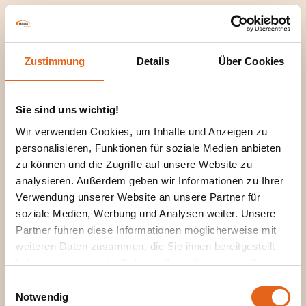
Hausbau für Allgäu / Bodenseeregion
(PLZ 86-88)
Zustimmung
Details
Über Cookies
Vertrieb
Sie sind uns wichtig!
Wir verwenden Cookies, um Inhalte und Anzeigen zu
Freie Handelsvertretende
Handelsvertreter nach § 84 (w/m/d)
personalisieren, Funktionen für soziale Medien anbieten
Hausbau Berlin
zu können und die Zugriffe auf unsere Website zu
analysieren. Außerdem geben wir Informationen zu Ihrer
Verwendung unserer Website an unsere Partner für
soziale Medien, Werbung und Analysen weiter. Unsere
Vertrieb
Partner führen diese Informationen möglicherweise mit
weiteren Daten zusammen, die Sie ihnen bereitgestellt
haben oder die sie im Rahmen Ihrer Nutzung der Dienste
gesammelt haben.
Freie Handelsvertretende
Einwilligungsauswahl
Handelsvertreter nach § 84 (w/m/d)
Notwendig