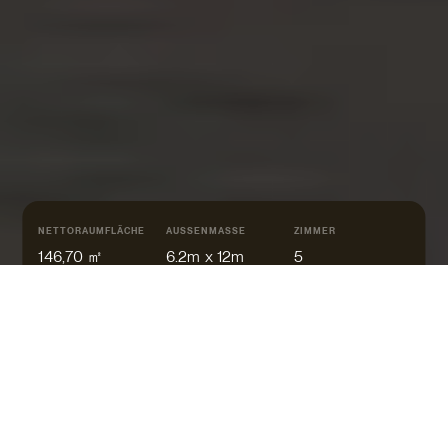
NETTORAUMFLÄCHE
AUSSENMASSE
ZIMMER
146,70 ㎡
6.2m x 12m
5
SATTEL
Offene Küche
Doppelhaus mit Studio