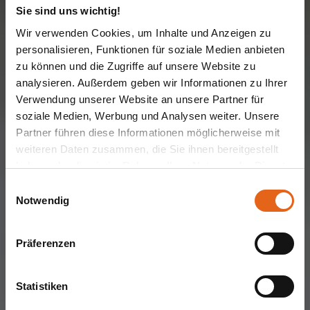
Sie sind uns wichtig!
Wir verwenden Cookies, um Inhalte und Anzeigen zu
personalisieren, Funktionen für soziale Medien anbieten
zu können und die Zugriffe auf unsere Website zu
analysieren. Außerdem geben wir Informationen zu Ihrer
Verwendung unserer Website an unsere Partner für
soziale Medien, Werbung und Analysen weiter. Unsere
DOPPELHAUS
Haas D 112 D
Partner führen diese Informationen möglicherweise mit
weiteren Daten zusammen, die Sie ihnen bereitgestellt
haben oder die sie im Rahmen Ihrer Nutzung der Dienste
gesammelt haben.
Einwilligungsauswahl
Platzwunder Doppelhaus
Notwendig
Bitte beachten Sie, dass einige der Partner auch Daten in
Drittländer übermitteln können, in denen möglicherweise
Jetzt individualisieren
Präferenzen
ein anderes Datenschutzniveau besteht als in der EU.
Wir stellen sicher, dass die Übermittlung Ihrer Daten in
Übereinstimmung mit den geltenden
Statistiken
Datenschutzgesetzen erfolgt und geeignete