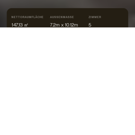
NETTORAUMFLÄCHE
AUSSENMASSE
ZIMMER
147,13 ㎡
7.2m x 10.12m
5
SATTEL
Doppelhaus mit 2,5 Geschossen
Zwei Bäder
263.000 €*
AB
Haas D 112 D ab 263.000 €*