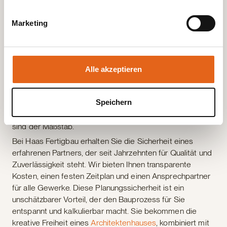
Datenschutzgesetzen erfolgt und geeignete
Ihnen ein Haus, das Ihre Persönlichkeit widerspiegelt.
Schutzmaßnahmen getroffen werden.
Der Rohstoff Holz spielt für uns dabei eine zentrale Rolle.
Marketing
Bauen mit Holz ist nicht nur nachhaltig und
Sie geben Einwilligung zu unseren Cookies, wenn Sie
ressourcenschonend, sondern bietet auch eine enorme
unsere Webseite weiterhin nutzen.
gestalterische Vielfalt und schafft ein unvergleichlich
angenehmes Wohnklima. Unsere Architekten und Planer
Alle akzeptieren
nutzen genau diese Flexibilität des Holzbaus, um Ihre
Vorstellungen zu realisieren. Egal ob offene
Speichern
Wohnkonzepte, großzügige Glasflächen oder eine
außergewöhnliche Fassadengestaltung, Ihre Wünsche
sind der Maßstab.
Bei Haas Fertigbau erhalten Sie die Sicherheit eines
erfahrenen Partners, der seit Jahrzehnten für Qualität und
Zuverlässigkeit steht. Wir bieten Ihnen transparente
Kosten, einen festen Zeitplan und einen Ansprechpartner
für alle Gewerke. Diese Planungssicherheit ist ein
unschätzbarer Vorteil, der den Bauprozess für Sie
entspannt und kalkulierbar macht. Sie bekommen die
kreative Freiheit eines
Architektenhauses
, kombiniert mit