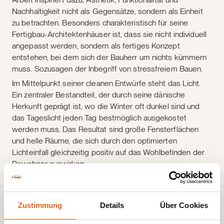
Nachhaltigkeit nicht als Gegensätze, sondern als Einheit
zu betrachten. Besonders charakteristisch für seine
Fertigbau-Architektenhäuser ist, dass sie nicht individuell
angepasst werden, sondern als fertiges Konzept
entstehen, bei dem sich der Bauherr um nichts kümmern
muss. Sozusagen der Inbegriff von stressfreiem Bauen.
Im Mittelpunkt seiner cleanen Entwürfe steht das Licht.
Ein zentraler Bestandteil, der durch seine dänische
Herkunft geprägt ist, wo die Winter oft dunkel sind und
das Tageslicht jeden Tag bestmöglich ausgekostet
werden muss. Das Resultat sind große Fensterflächen
und helle Räume, die sich durch den optimierten
Lichteinfall gleichzeitig positiv auf das Wohlbefinden der
Bewohner auswirken.
Diese Philosophie deckt sich vollständig mit dem Ansatz
von Haas Fertigbau. Die Ideen von Vordenkern wie Sigurd
Larsen bestärken uns darin, die Möglichkeiten des
Zustimmung
Details
Über Cookies
modernen Holzbaus immer weiter auszuschöpfen. Es