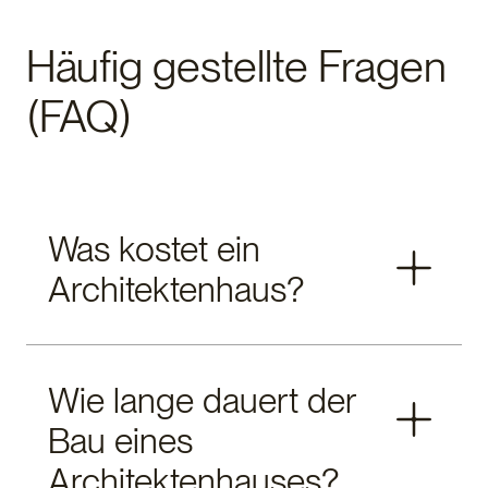
Häufig gestellte Fragen
(FAQ)
Was kostet ein
Architektenhaus?
Die Kosten für ein Architektenhaus können stark
Wie lange dauert der
variieren und hängen von Größe, Komplexität,
Bau eines
Ausstattung und Materialwahl ab. Bei einem
klassisch gebauten Architektenhaus sind die Kosten
Architektenhauses?
oft schwer kalkulierbar. Ein in Fertigbauweise