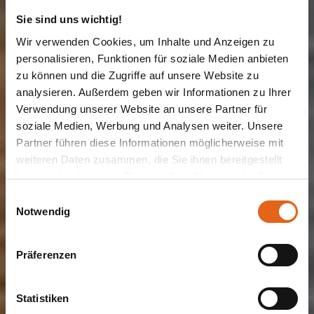
Sie sind uns wichtig!
Wir verwenden Cookies, um Inhalte und Anzeigen zu
personalisieren, Funktionen für soziale Medien anbieten
zu können und die Zugriffe auf unsere Website zu
analysieren. Außerdem geben wir Informationen zu Ihrer
Verwendung unserer Website an unsere Partner für
EINFAMILIENHAUS | MUSTERHÄUSER
Haas MH
soziale Medien, Werbung und Analysen weiter. Unsere
Partner führen diese Informationen möglicherweise mit
weiteren Daten zusammen, die Sie ihnen bereitgestellt
Falkenberg 168
haben oder die sie im Rahmen Ihrer Nutzung der Dienste
gesammelt haben.
Einwilligungsauswahl
Notwendig
Modernes Musterhaus für Sonnenanbeter
Bitte beachten Sie, dass einige der Partner auch Daten in
Drittländer übermitteln können, in denen möglicherweise
Präferenzen
ein anderes Datenschutzniveau besteht als in der EU.
Jetzt individualisieren
Wir stellen sicher, dass die Übermittlung Ihrer Daten in
Übereinstimmung mit den geltenden
Statistiken
Datenschutzgesetzen erfolgt und geeignete