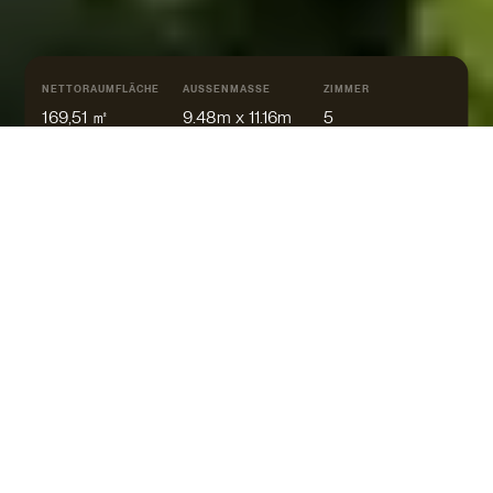
NETTORAUMFLÄCHE
AUSSENMASSE
ZIMMER
169,51 ㎡
9.48m x 11.16m
5
WALM
PULT
FLACH
Zwei Vollgeschosse dank
Moderne
Pultdach
Architektur
370.000 €*
AB