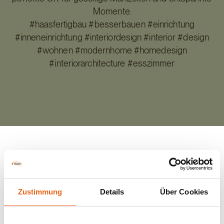
Momente.
#haasfertigbau #besserbauen #einrichtung
#inneneinrichtung #interiordesign #interior #design
#wohnen #modernhome #homedesign
#interiorarchitecture #esszimmer
Zurück zur Übersicht
Zustimmung
Details
Über Cookies