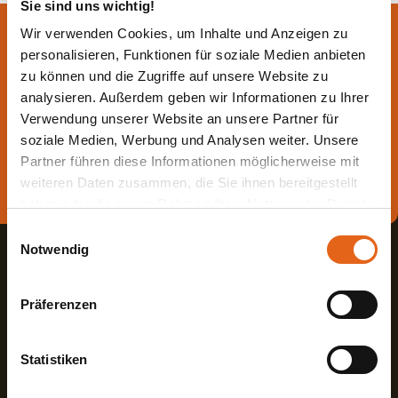
Sie sind uns wichtig!
Lassen Sie sich jetzt
Wir verwenden Cookies, um Inhalte und Anzeigen zu
personalisieren, Funktionen für soziale Medien anbieten
beraten.
zu können und die Zugriffe auf unsere Website zu
analysieren. Außerdem geben wir Informationen zu Ihrer
Verwendung unserer Website an unsere Partner für
Die beste Beratung ist die persönliche - von einem Haas
soziale Medien, Werbung und Analysen weiter. Unsere
Fachberater in Ihrer Nähe!
Partner führen diese Informationen möglicherweise mit
weiteren Daten zusammen, die Sie ihnen bereitgestellt
Direkt Termin vereinbaren
haben oder die sie im Rahmen Ihrer Nutzung der Dienste
gesammelt haben.
Einwilligungsauswahl
Notwendig
Bitte beachten Sie, dass einige der Partner auch Daten in
Drittländer übermitteln können, in denen möglicherweise
Präferenzen
ein anderes Datenschutzniveau besteht als in der EU.
Wir stellen sicher, dass die Übermittlung Ihrer Daten in
Haas Fertigbau GmbH
Übereinstimmung mit den geltenden
Statistiken
Datenschutzgesetzen erfolgt und geeignete
Industriestraße 8
Fon +498727180
Schutzmaßnahmen getroffen werden.