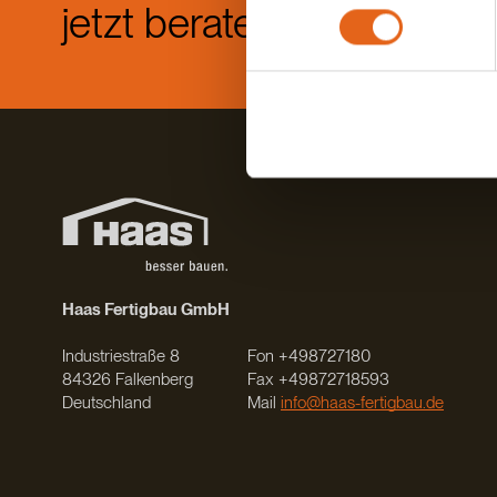
jetzt beraten.
Sie geben Einwilligung zu u
Di
Haas Fertigbau GmbH
Industriestraße 8
Fon +498727180
84326 Falkenberg
Fax +49872718593
Deutschland
Mail
info@haas-fertigbau.de