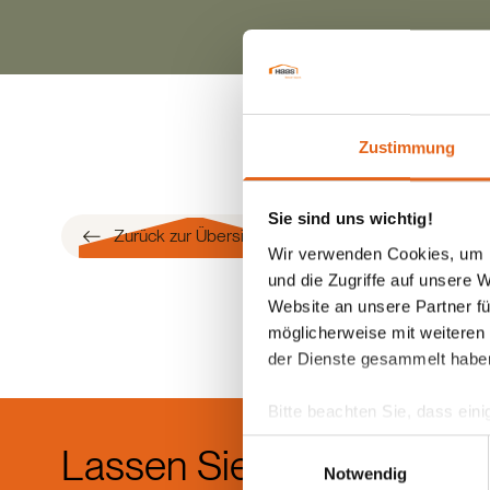
Zustimmung
Sie sind uns wichtig!
Zurück zur Übersicht
Wir verwenden Cookies, um I
und die Zugriffe auf unsere 
Website an unsere Partner fü
möglicherweise mit weiteren
der Dienste gesammelt habe
Bitte beachten Sie, dass eini
anderes Datenschutzniveau bes
Einwilligungsauswahl
Lassen Sie sich
Die b
Übereinstimmung mit den ge
Notwendig
einem