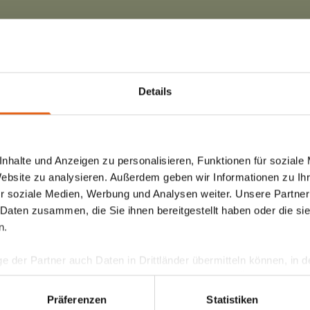
Details
nhalte und Anzeigen zu personalisieren, Funktionen für soziale
Website zu analysieren. Außerdem geben wir Informationen zu I
r soziale Medien, Werbung und Analysen weiter. Unsere Partner
 Daten zusammen, die Sie ihnen bereitgestellt haben oder die s
n.
ge der Partner auch Daten in Drittländer übermitteln können, in
teht als in der EU. Wir stellen sicher, dass die Übermittlung I
este Beratung ist die persönliche - von
ltenden Datenschutzgesetzen erfolgt und geeignete Schutzmaßn
Präferenzen
Statistiken
 Haas Fachberater in Ihrer Nähe!