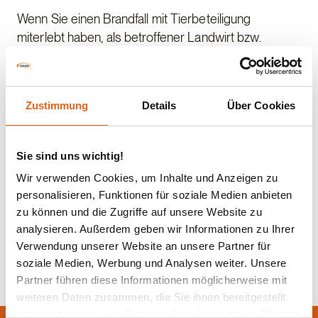
Wenn Sie einen Brandfall mit Tierbeteiligung
miterlebt haben, als betroffener Landwirt bzw.
Mitarbeiter, Freiwilliger einer Feuerwehr oder
Anwohner oder wenn Sie einen Betrieb nach einem
Brand begleitet haben, zum Beispiel als Tierarzt oder
Zustimmung
Details
Über Cookies
unterstützend als Landwirt, dann sind Ihre Angaben
sehr wertvoll und könnten dazu beitragen zukünftig
betroffenen Landwirten bei der Rettung ihrer Tiere
Sie sind uns wichtig!
und damit ihrer Lebensgrundlage zu helfen.
Wir verwenden Cookies, um Inhalte und Anzeigen zu
personalisieren, Funktionen für soziale Medien anbieten
zu können und die Zugriffe auf unsere Website zu
analysieren. Außerdem geben wir Informationen zu Ihrer
Zurück zur Übersicht
Verwendung unserer Website an unsere Partner für
soziale Medien, Werbung und Analysen weiter. Unsere
Partner führen diese Informationen möglicherweise mit
weiteren Daten zusammen, die Sie ihnen bereitgestellt
haben oder die sie im Rahmen Ihrer Nutzung der Dienste