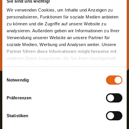
Sie sind uns wichtig!
Lassen Sie sich jetzt
Wir verwenden Cookies, um Inhalte und Anzeigen zu
personalisieren, Funktionen für soziale Medien anbieten
beraten.
zu können und die Zugriffe auf unsere Website zu
analysieren. Außerdem geben wir Informationen zu Ihrer
Verwendung unserer Website an unsere Partner für
Die beste Beratung ist die persönliche - von einem Haas
Fachberater in Ihrer Nähe!
soziale Medien, Werbung und Analysen weiter. Unsere
Partner führen diese Informationen möglicherweise mit
Direkt Termin vereinbaren
weiteren Daten zusammen, die Sie ihnen bereitgestellt
haben oder die sie im Rahmen Ihrer Nutzung der Dienste
gesammelt haben.
Einwilligungsauswahl
Notwendig
Bitte beachten Sie, dass einige der Partner auch Daten in
Drittländer übermitteln können, in denen möglicherweise
Präferenzen
ein anderes Datenschutzniveau besteht als in der EU.
Wir stellen sicher, dass die Übermittlung Ihrer Daten in
Haas Fertigbau GmbH
Übereinstimmung mit den geltenden
Statistiken
Datenschutzgesetzen erfolgt und geeignete
Industriestraße 8
Fon +498727180
Schutzmaßnahmen getroffen werden.