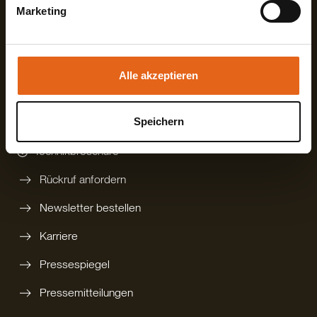
84326 Falkenberg
Fax +49872718593
Marketing
Deutschland
Mail
info@haas-fertigbau.de
Sie geben Einwilligung zu unseren Cookies, wenn Sie
unsere Webseite weiterhin nutzen.
Mehr erfahren?
Alle akzeptieren
digitalen Katalog bestellen
Speichern
gedruckten Katalog bestellen
Technikbroschüre
Rückruf anfordern
Newsletter bestellen
Karriere
Pressespiegel
Pressemitteilungen