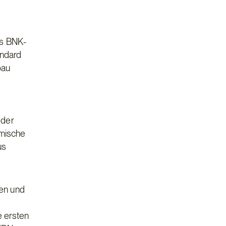
as BNK-
andard
bau
 der
omische
us
men und
e ersten