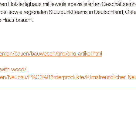
 Holzfertigbaus mit jeweils spezialisierten Geschäftseinhe
s, sowie regionalen Stützpunktteams in Deutschland, Öste
e Haas braucht.
en/bauen/bauwesen/qng/qng-artikel.html
g-with-wood/
sonen/Neubau/F%C3%B6rderprodukte/Klimafreundlicher-N