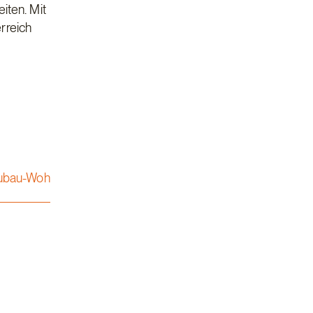
iten. Mit
rreich
eubau-Woh