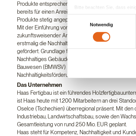
Produkte entsprechend zu gestalten. Die Förderpr
Bitte beachten Sie, dass eini
bereits für einen Anreiz bei Immobilienbesitzern un
anderes Datenschutzniveau bes
Einwilligungsauswahl
Produkte stetig angepasst, um zukunftsfähig zu ble
Übereinstimmung mit den ge
Notwendig
Mit der Einführung von Gütesiegeln zur Bewertung d
zukunftsweisender Ansatz zur Umsetzung der Nachha
Sie geben Einwilligung zu u
erstmalig die Nachhaltigkeit von Gebäuden über di
gefördert. Grundlage für das aktuelle Förderprogra
Nachhaltiges Gebäude (QNG). Das QNG-Gütesiegel
Bauwesen (BMWSV) ist hierbei der Nachhaltigkeitss
Nachhaltigkeitsförderungen in Deutschland.
Das Unternehmen
Haas Fertigbau ist ein führendes Holzfertigbauunte
ist Haas heute mit 1.200 Mitarbeitern an drei Stand
Oselce (Tschechien) überregional präsent. Mit de
Industriebau, Landwirtschaftsbau, sowie den Wach
Gesamtleistung von rund 250 Mio. EUR geplant.
Haas steht für Kompetenz, Nachhaltigkeit und Kun