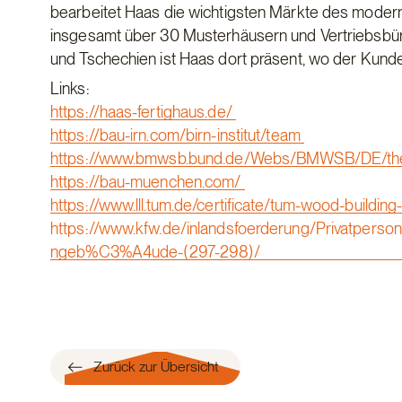
bearbeitet Haas die wichtigsten Märkte des modernen
insgesamt über 30 Musterhäusern und Vertriebsbüro
und Tschechien ist Haas dort präsent, wo der Kund
Links:
https://haas-fertighaus.de/
https://bau-irn.com/birn-institut/team
https://www.bmwsb.bund.de/Webs/BMWSB/DE/them
https://bau-muenchen.com/
https://www.lll.tum.de/certificate/tum-wood-buildin
https://www.kfw.de/inlandsfoerderung/Privatper
ngeb%C3%A4ude-(297-298)/
Zurück zur Übersicht