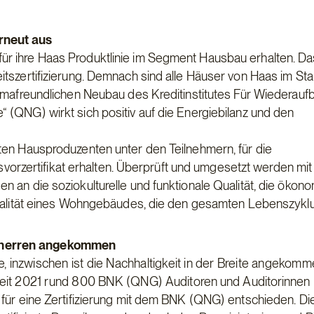
erneut aus
ür ihre Haas Produktlinie im Segment Hausbau erhalten. D
itszertifizierung. Demnach sind alle Häuser von Haas im St
limafreundlichen Neubau des Kreditinstitutes Für Wiederauf
 (QNG) wirkt sich positiv auf die Energiebilanz und den
ten Hausproduzenten unter den Teilnehmern, für die
ngsvorzertifikat erhalten. Überprüft und umgesetzt werden mit
 an die soziokulturelle und funktionale Qualität, die ökon
squalität eines Wohngebäudes, die den gesamten Lebenszykl
auherren angekommen
e, inzwischen ist die Nachhaltigkeit in der Breite angekom
seit 2021 rund 800 BNK (QNG) Auditoren und Auditorinnen
 für eine Zertifizierung mit dem BNK (QNG) entschieden. Di