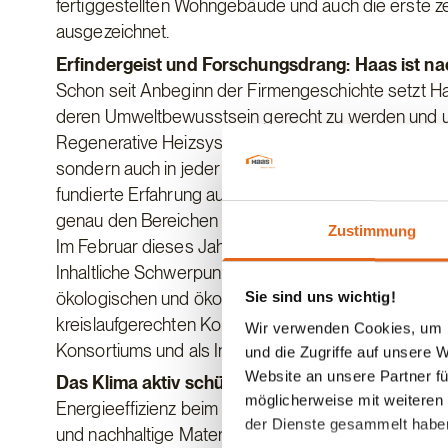
fertiggestellten Wohngebäude und auch die erste ze
ausgezeichnet.
Erfindergeist und Forschungsdrang: Haas ist n
Schon seit Anbeginn der Firmengeschichte setzt H
deren Umweltbewusstsein gerecht zu werden und um
Regenerative Heizsysteme und eine Gestaltung der 
sondern auch in jeder Phase des Bauens die Lebens
fundierte Erfahrung auch durch das wissenschaftli
genau den Bereichen im Holzbau beschäftigen, di
Zustimmung
Im Februar dieses Jahres, zum Beispiel, startete 
Inhaltliche Schwerpunkte sind kreislaufgerechte Hol
ökologischen und ökonomischen Realisierbarkeit z
Sie sind uns wichtig!
kreislaufgerechten Konstruktion als Beitrag zum adap
Wir verwenden Cookies, um I
Konsortiums und als Industriepartner bei diesem Fo
und die Zugriffe auf unsere 
Website an unsere Partner fü
Das Klima aktiv schützen – Naturschonend bau
möglicherweise mit weiteren
Energieeffizienz beim Hausbau heißt bei Haas Haus n
der Dienste gesammelt habe
und nachhaltige Materialien zu senken, sondern auc