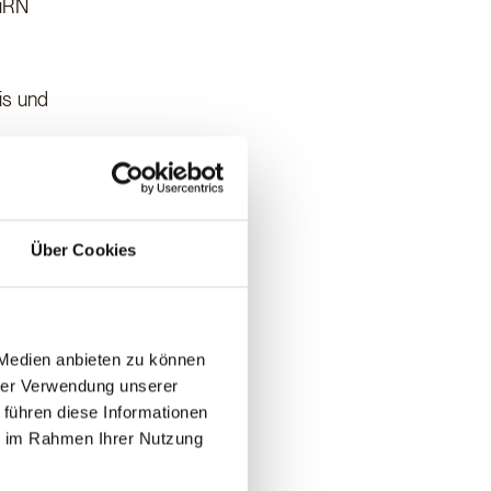
BiRN
is und
n,
durch
 sich mit
Über Cookies
 des
 Medien anbieten zu können
hrer Verwendung unserer
 führen diese Informationen
ie im Rahmen Ihrer Nutzung
truktion