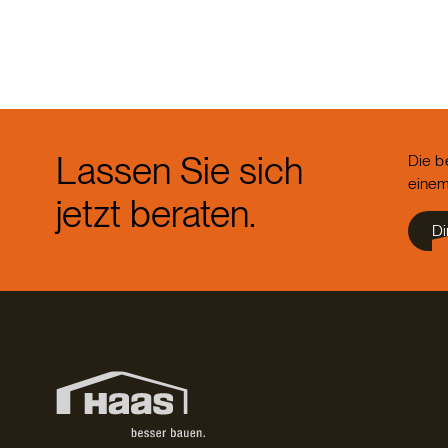
Lassen Sie sich
Die b
einem
jetzt beraten.
Di