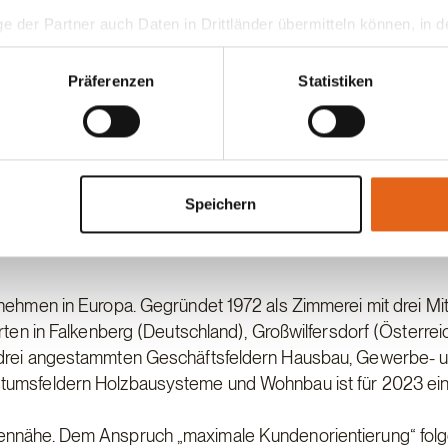
ogramme der Bundesregierung für nachhaltiges Bauen sorge
ge der Partner auch Daten in Drittländer übermitteln können, in
d Anlegern. Auch bei Fertighausproduzenten Haas wird die G
teht als in der EU. Wir stellen sicher, dass die Übermittlung I
iben.
ltenden Datenschutzgesetzen erfolgt und geeignete Schutzmaßn
Präferenzen
Statistiken
er nachhaltigen Gebäudequalität wurde in den letzten Jahr
ltigkeit im Bauwesen geschaffen. In Deutschland wird sei
nseren Cookies, wenn Sie unsere Webseite weiterhin nutzen.
e Bundesförderung für effiziente Gebäude (BEG) durch die
mm „Klima-freundlicher Neubau (KFN)“ ist das Qualitätssieg
 des Bundesministeriums für Wohnen, Stadtentwicklung u
Speichern
tandard für Zertifizierungssysteme und die
rnehmen in Europa. Gegründet 1972 als Zimmerei mit drei Mi
orten in Falkenberg (Deutschland), Großwilfersdorf (Österrei
n drei angestammten Geschäftsfeldern Hausbau, Gewerbe- 
stumsfeldern Holzbausysteme und Wohnbau ist für 2023 ei
dennähe. Dem Anspruch „maximale Kundenorientierung“ folg