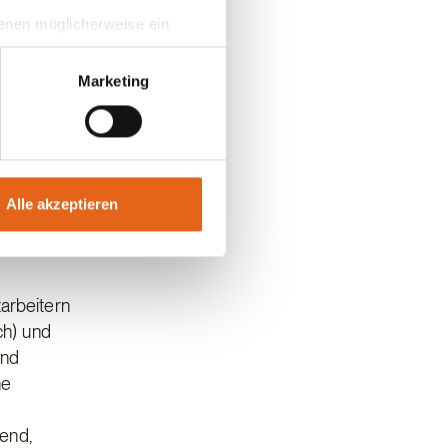
n hier
 denen möglicherweise ein
üte ihrer
hrer Daten in
ahmen getroffen werden.
Marketing
en ein
t 2021
 KfW-Bank
el
nd
Alle akzeptieren
tarbeitern
ch) und
und
ne
end,