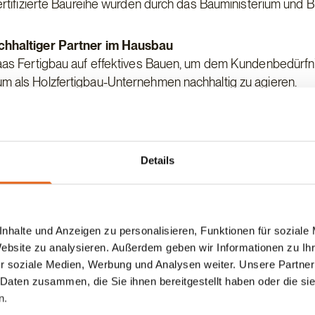
rtifizierte Baureihe wurden durch das Bauministerium und 
achhaltiger Partner im Hausbau
aas Fertigbau auf effektives Bauen, um dem Kundenbedürfn
 als Holzfertigbau-Unternehmen nachhaltig zu agieren.
Gebäude die nicht nur im Design dem Zeitgeist entspreche
zyklen des Gebäudes mitberücksichtigt. Möglich ist dies 
che Interesse des Unternehmens an Forschungsvorhaben, die
e Haas anpassen und verbessern möchte.
Details
das Forschungsvorhaben „TU&M – Timber Use and Maintain“.
ztafelelemente unter Berücksichtigung einer technischen,
u entwickeln. Auf Gebäudeebene werden die Potenziale der
tiven und nutzungsflexiblen Holzbau ermittelt. Haas ist Teil
nhalte und Anzeigen zu personalisieren, Funktionen für soziale
rschungsprojekt beteiligt.
Website zu analysieren. Außerdem geben wir Informationen zu I
r soziale Medien, Werbung und Analysen weiter. Unsere Partner
en
 Daten zusammen, die Sie ihnen bereitgestellt haben oder die s
icht nur den Energieverbrauch durch eine intelligente Kons
n.
h konsequent regenerative Energiequellen zu nutzen um die