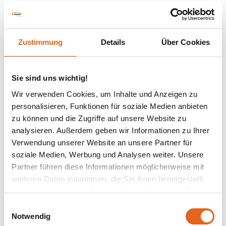
Haas Industrie- und Gewerbebau gehört zur
europaweit tätigen Marke Haas Fertigbau. Diese
Zustimmung
Details
Über Cookies
fertigt an drei Produktionsstandorten in Deutschland,
Österreich und Tschechien jährlich rund 100
Gewerbe- und Industriebauten. Darüber hinaus
Sie sind uns wichtig!
produziert Haas Fertigbau circa 600 Fertighäuser,
Wir verwenden Cookies, um Inhalte und Anzeigen zu
500 Dachkonstruktionen und 400
personalisieren, Funktionen für soziale Medien anbieten
Landwirtschaftsbauten. Das Unternehmen steht für
zu können und die Zugriffe auf unsere Website zu
nachhaltigen Qualitätsbau mit dem CO
-neutralen
analysieren. Außerdem geben wir Informationen zu Ihrer
2
Baustoff Holz, Planungssicherheit und kurze
Verwendung unserer Website an unsere Partner für
Bauzeiten sowie einen festen Kostenrahmen. Jedes
soziale Medien, Werbung und Analysen weiter. Unsere
Partner führen diese Informationen möglicherweise mit
Projekt wird von der Planung bis zur
weiteren Daten zusammen, die Sie ihnen bereitgestellt
Schlüsselübergabe auf die Bedürfnisse des Kunden
haben oder die sie im Rahmen Ihrer Nutzung der Dienste
zugeschnitten.
gesammelt haben.
Einwilligungsauswahl
Haas Fertigbau in Zahlen:
Notwendig