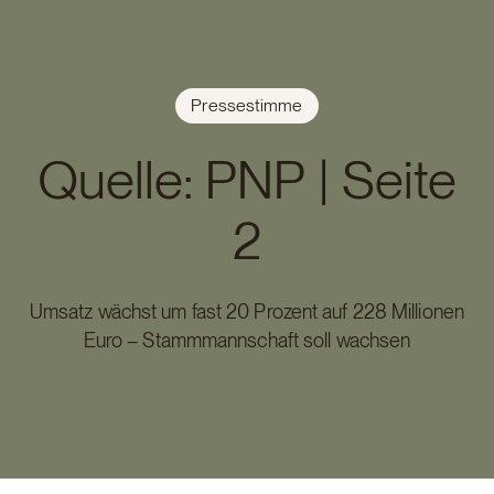
Pressestimme
Quelle: PNP | Seite
2
Umsatz wächst um fast 20 Prozent auf 228 Millionen
Euro – Stammmannschaft soll wachsen