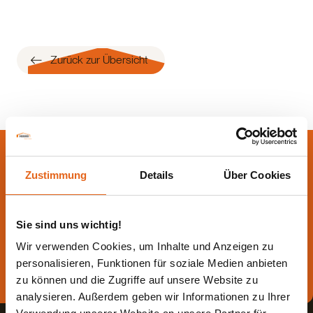
Zurück zur Übersicht
Lassen Sie sich jetzt
Zustimmung
Details
Über Cookies
beraten.
Die beste Beratung ist die persönliche - von einem Haas
Sie sind uns wichtig!
Fachberater in Ihrer Nähe!
Wir verwenden Cookies, um Inhalte und Anzeigen zu
personalisieren, Funktionen für soziale Medien anbieten
Direkt Termin vereinbaren
zu können und die Zugriffe auf unsere Website zu
analysieren. Außerdem geben wir Informationen zu Ihrer