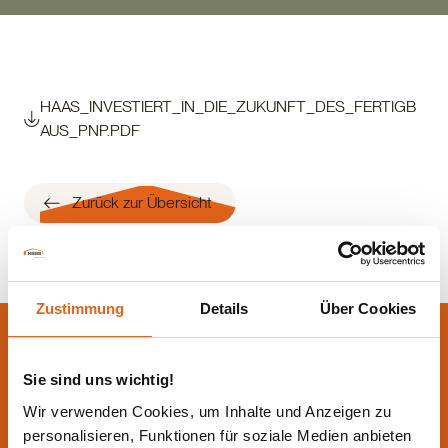
HAAS_INVESTIERT_IN_DIE_ZUKUNFT_DES_FERTIGB
AUS_PNP.PDF
Zurück zur Übersicht
Zustimmung
Details
Über Cookies
Lassen Sie sich jetzt
beraten.
Sie sind uns wichtig!
Wir verwenden Cookies, um Inhalte und Anzeigen zu
personalisieren, Funktionen für soziale Medien anbieten
Die beste Beratung ist die persönliche - von einem Haas