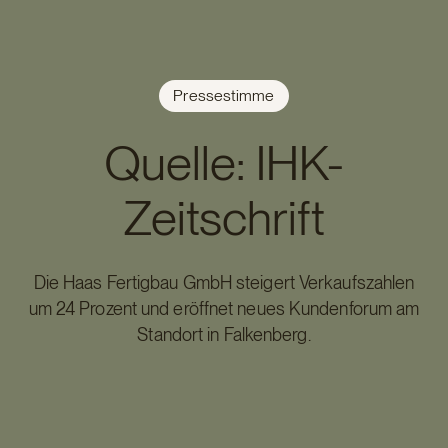
Pressestimme
Quelle: IHK-
Zeitschrift
Die Haas Fertigbau GmbH steigert Verkaufszahlen
um 24 Prozent und eröffnet neues Kundenforum am
Standort in Falkenberg.