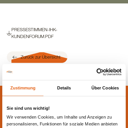
PRESSESTIMMEN-IHK-
KUNDENFORUM.PDF
Zurück zur Übersicht
Zustimmung
Details
Über Cookies
Lassen Sie sich jetzt
beraten.
Sie sind uns wichtig!
Wir verwenden Cookies, um Inhalte und Anzeigen zu
Die beste Beratung ist die persönliche - von einem Haas
personalisieren, Funktionen für soziale Medien anbieten