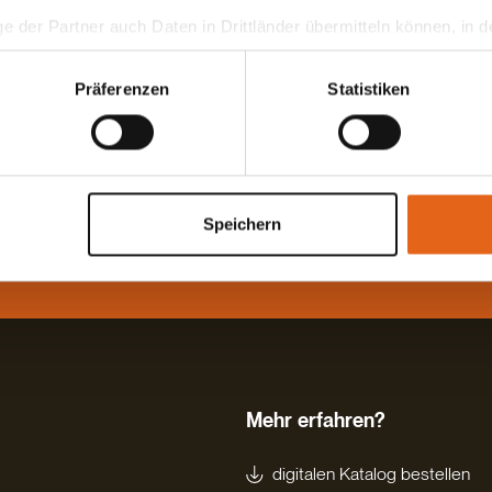
ge der Partner auch Daten in Drittländer übermitteln können, in
teht als in der EU. Wir stellen sicher, dass die Übermittlung I
ltenden Datenschutzgesetzen erfolgt und geeignete Schutzmaßn
Präferenzen
Statistiken
nseren Cookies, wenn Sie unsere Webseite weiterhin nutzen.
este Beratung ist die persönliche - von
 Haas Fachberater in Ihrer Nähe!
Speichern
rekt Termin vereinbaren
Mehr erfahren?
digitalen Katalog bestellen