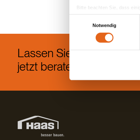
Bitte beachten Sie, dass eini
anderes Datenschutzniveau bes
Einwilligungsauswahl
Übereinstimmung mit den ge
Notwendig
Sie geben Einwilligung zu u
Lassen Sie sich
Die b
einem
jetzt beraten.
Di