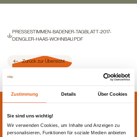
PRESSESTIMMEN-BADENER-TAGBLATT-2017-
DENGLER-HAAS-WOHNBAU.PDF
Zurück zur Übersicht
Zustimmung
Details
Über Cookies
Lassen Sie sich jetzt
beraten.
Sie sind uns wichtig!
Wir verwenden Cookies, um Inhalte und Anzeigen zu
Die beste Beratung ist die persönliche - von einem Haas
personalisieren, Funktionen für soziale Medien anbieten