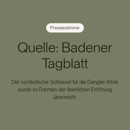
Pressestimme
Quelle: Badener
Tagblatt
Der symbolische Schlüssel für die Dengler-Klinik
wurde im Rahmen der feierlichen Eröffnung
überreicht.