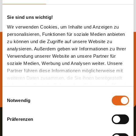
Zurück zur Übersicht
Sie sind uns wichtig!
Wir verwenden Cookies, um Inhalte und Anzeigen zu
personalisieren, Funktionen für soziale Medien anbieten
zu können und die Zugriffe auf unsere Website zu
Lassen Sie sich jetzt
analysieren. Außerdem geben wir Informationen zu Ihrer
beraten.
Verwendung unserer Website an unsere Partner für
soziale Medien, Werbung und Analysen weiter. Unsere
Partner führen diese Informationen möglicherweise mit
Die beste Beratung ist die persönliche - von einem Haas
weiteren Daten zusammen, die Sie ihnen bereitgestellt
Fachberater in Ihrer Nähe!
haben oder die sie im Rahmen Ihrer Nutzung der Dienste
gesammelt haben.
Direkt Termin vereinbaren
Einwilligungsauswahl
Notwendig
Bitte beachten Sie, dass einige der Partner auch Daten in
Drittländer übermitteln können, in denen möglicherweise
Präferenzen
ein anderes Datenschutzniveau besteht als in der EU.
Wir stellen sicher, dass die Übermittlung Ihrer Daten in