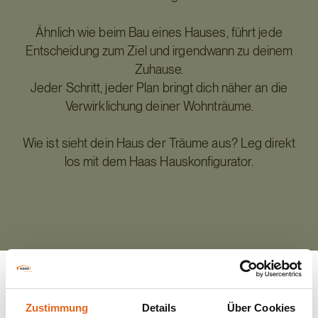
Ähnlich wie beim Bau eines Hauses, führt jede
Entscheidung zum Ziel und irgendwann zu deinem
Zuhause.
Jeder Schritt, jeder Plan bringt dich näher an die
Verwirklichung deiner Wohnträume.
Wie ist sieht dein Haus der Träume aus? Leg direkt
los mit dem Haas Hauskonfigurator.
Zustimmung
Details
Über Cookies