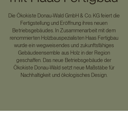
Die Ökokiste Donau-Wald GmbH & Co. KG feiert die
Fertigstellung und Eröffnung ihres neuen
Betriebsgebäudes. In Zusammenarbeit mit dem
renommierten Holzbauspezialisten Haas Fertigbau
wurde ein wegweisendes und zukunftsfähiges
Gebäudeensemble aus Holz in der Region
geschaffen. Das neue Betriebsgebäude der
Ökokiste Donau-Wald setzt neue Maßstäbe für
Nachhaltigkeit und ökologisches Design.