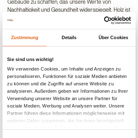
Gebäude zu schaffen, das unsere Werte von
Nachhaltigkeit und Gesundheit widerspiegelt. Holz ist
ein natürlicher, nachwachsender Baustoff, der CO2
bindet und eine geringere Umweltbelastung hat. In
unserer Suche nach einem Partner, der diese Werte
Zustimmung
Details
Über Cookies
teilt, haben wir uns aufgrund der positiven
Empfehlungen und der bewährten Expertise im
nachhaltigen Bauen für Haas Fertigbau entschieden."
Sie sind uns wichtig!
Die erfolgreiche Vollendung dieses klimafreundlichen
Wir verwenden Cookies, um Inhalte und Anzeigen zu
Bauprojekts verdeutlicht die Expertise von Haas
personalisieren, Funktionen für soziale Medien anbieten
Fertigbau und das nachhaltige Engagement der
zu können und die Zugriffe auf unsere Website zu
analysieren. Außerdem geben wir Informationen zu Ihrer
Ökokiste Donau-Wald GmbH & Co. KG. „Im Namen
Verwendung unserer Website an unsere Partner für
der gesamten Haas-Familie wünsche ich der
soziale Medien, Werbung und Analysen weiter. Unsere
Ökokiste Donau-Wald einen erfolgreichen Start in
Partner führen diese Informationen möglicherweise mit
ihrem neuen Betriebsgebäude. Dieses Projekt ist ein
weiteren Daten zusammen, die Sie ihnen bereitgestellt
herausragendes Beispiel für nachhaltiges Bauen und
haben oder die sie im Rahmen Ihrer Nutzung der Dienste
zeigt, wie Architektur und ökologisches Design Hand
gesammelt haben.
Einwilligungsauswahl