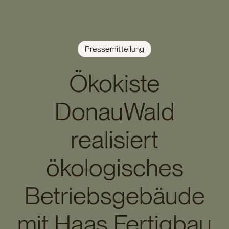
Pressemitteilung
Ökokiste
DonauWald
realisiert
ökologisches
Betriebsgebäude
mit Haas Fertigbau