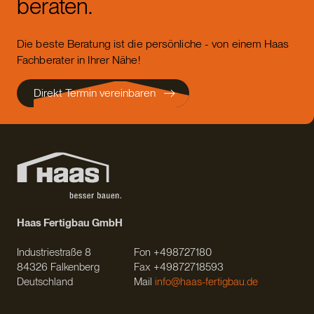
beraten.
Die beste Beratung ist die persönliche - von einem Haas
Fachberater in Ihrer Nähe!
Direkt Termin vereinbaren
Haas Fertigbau GmbH
Industriestraße 8
Fon +498727180
84326 Falkenberg
Fax +49872718593
Deutschland
Mail
info@haas-fertigbau.de