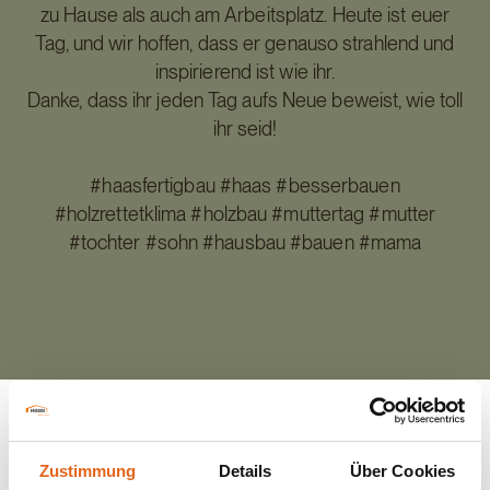
zu Hause als auch am Arbeitsplatz. Heute ist euer
Tag, und wir hoffen, dass er genauso strahlend und
inspirierend ist wie ihr.
Danke, dass ihr jeden Tag aufs Neue beweist, wie toll
ihr seid!
#haasfertigbau #haas #besserbauen
#holzrettetklima #holzbau #muttertag #mutter
#tochter #sohn #hausbau #bauen #mama
Zustimmung
Details
Über Cookies
Zurück zur Übersicht