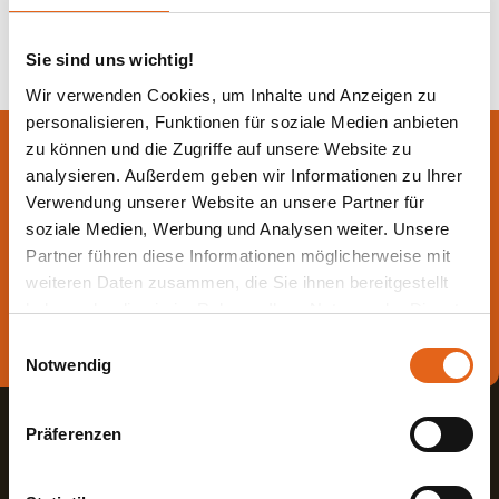
Sie sind uns wichtig!
Wir verwenden Cookies, um Inhalte und Anzeigen zu
personalisieren, Funktionen für soziale Medien anbieten
Lassen Sie sich jetzt
zu können und die Zugriffe auf unsere Website zu
analysieren. Außerdem geben wir Informationen zu Ihrer
beraten.
Verwendung unserer Website an unsere Partner für
soziale Medien, Werbung und Analysen weiter. Unsere
Partner führen diese Informationen möglicherweise mit
Die beste Beratung ist die persönliche - von einem Haas
weiteren Daten zusammen, die Sie ihnen bereitgestellt
Fachberater in Ihrer Nähe!
haben oder die sie im Rahmen Ihrer Nutzung der Dienste
gesammelt haben.
Direkt Termin vereinbaren
Einwilligungsauswahl
Notwendig
Bitte beachten Sie, dass einige der Partner auch Daten in
Drittländer übermitteln können, in denen möglicherweise
Präferenzen
ein anderes Datenschutzniveau besteht als in der EU.
Wir stellen sicher, dass die Übermittlung Ihrer Daten in
Übereinstimmung mit den geltenden