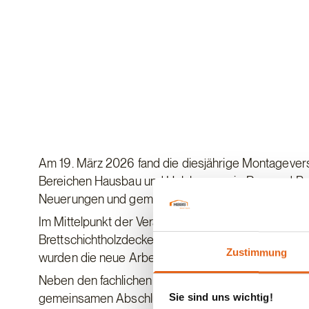
Am 19. März 2026 fand die diesjährige Montagever
Bereichen Hausbau und Holzbau sowie Bau- und Pro
Neuerungen und gemeinsame Ziele auszutauschen
Im Mittelpunkt der Veranstaltung standen verschie
Brettschichtholzdecken, zur Abdichtung von Gebäude
Zustimmung
wurden die neue Arbeitszeiterfassung und aktuelle
Neben den fachlichen Inhalten bot die Montagevers
gemeinsamen Abschlussrunde wurden offene Fragen
Sie sind uns wichtig!