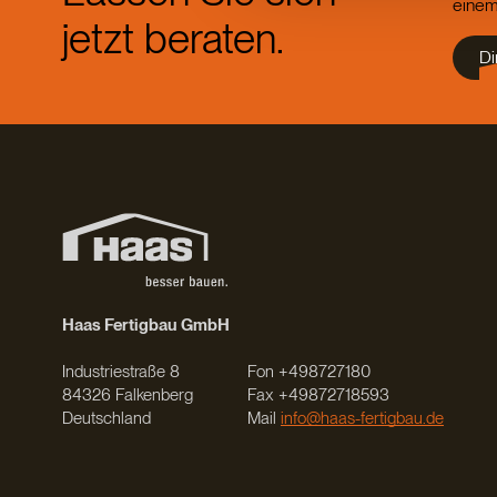
einem
jetzt beraten.
Di
Haas Fertigbau GmbH
Industriestraße 8
Fon +498727180
84326 Falkenberg
Fax +49872718593
Deutschland
Mail
info@haas-fertigbau.de