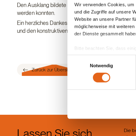
Den Ausklang bildete ein gemeinsames Abendessen
Wir verwenden Cookies, um I
und die Zugriffe auf unsere 
werden konnten.
Website an unsere Partner fü
Ein herzliches Dankeschön gilt allen Organisatorin
möglicherweise mit weiteren
und den konstruktiven Austausch.
der Dienste gesammelt habe
Bitte beachten Sie, dass eini
anderes Datenschutzniveau bes
Einwilligungsauswahl
Übereinstimmung mit den ge
Notwendig
Zurück zur Übersicht
Sie geben Einwilligung zu u
Lassen Sie sich
Die b