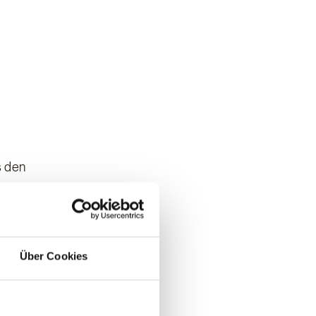
s den
,
er hinaus
Über Cookies
er