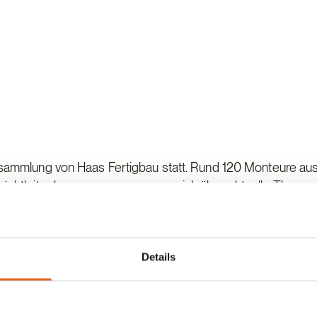
sammlung von Haas Fertigbau statt. Rund 120 Monteure au
jektleiter kamen zusammen, um sich über aktuelle Themen
.
dene Fachschulungen, darunter zur Bearbeitung von
hüllen sowie die jährliche Sicherheitsunterweisung. Darüb
Details
 Maßnahmen im Qualitätsmanagement vorgestellt.
ammlung auch Raum für den persönlichen Austausch. In ein
 besprochen und aktuelle Themen diskutiert.