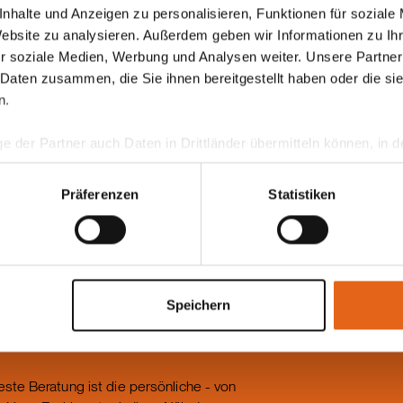
, bei dem die Gespräche in entspannter Atmosphäre fortg
nhalte und Anzeigen zu personalisieren, Funktionen für soziale
Website zu analysieren. Außerdem geben wir Informationen zu I
r soziale Medien, Werbung und Analysen weiter. Unsere Partner
nen und Organisatoren sowie allen Teilnehmenden für ihr E
 Daten zusammen, die Sie ihnen bereitgestellt haben oder die s
n.
ge der Partner auch Daten in Drittländer übermitteln können, in
teht als in der EU. Wir stellen sicher, dass die Übermittlung I
ltenden Datenschutzgesetzen erfolgt und geeignete Schutzmaßn
Präferenzen
Statistiken
nseren Cookies, wenn Sie unsere Webseite weiterhin nutzen.
Speichern
este Beratung ist die persönliche - von