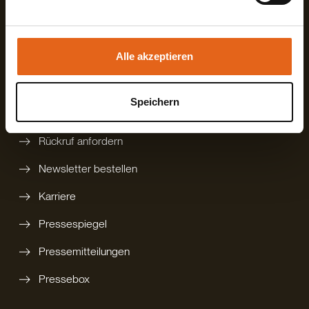
Sie geben Einwilligung zu unseren Cookies, wenn Sie
Mehr erfahren?
unsere Webseite weiterhin nutzen.
Alle akzeptieren
digitalen Katalog bestellen
gedruckten Katalog bestellen
Speichern
Technikbroschüre
Rückruf anfordern
Newsletter bestellen
Karriere
Pressespiegel
Pressemitteilungen
Pressebox