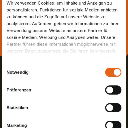
Wir verwenden Cookies, um Inhalte und Anzeigen zu
beraten.
personalisieren, Funktionen für soziale Medien anbieten
zu können und die Zugriffe auf unsere Website zu
Die beste Beratung ist die persönliche - von einem Haas
analysieren. Außerdem geben wir Informationen zu Ihrer
Fachberater in Ihrer Nähe!
Verwendung unserer Website an unsere Partner für
soziale Medien, Werbung und Analysen weiter. Unsere
Direkt Termin vereinbaren
Partner führen diese Informationen möglicherweise mit
weiteren Daten zusammen, die Sie ihnen bereitgestellt
haben oder die sie im Rahmen Ihrer Nutzung der Dienste
gesammelt haben.
Einwilligungsauswahl
Notwendig
Bitte beachten Sie, dass einige der Partner auch Daten in
Drittländer übermitteln können, in denen möglicherweise
Präferenzen
ein anderes Datenschutzniveau besteht als in der EU.
Haas Fertigbau GmbH
Wir stellen sicher, dass die Übermittlung Ihrer Daten in
Übereinstimmung mit den geltenden
Statistiken
Industriestraße 8
Fon +498727180
Datenschutzgesetzen erfolgt und geeignete
84326 Falkenberg
Fax +49872718593
Schutzmaßnahmen getroffen werden.
Deutschland
Mail
info@haas-fertigbau.de
Marketing