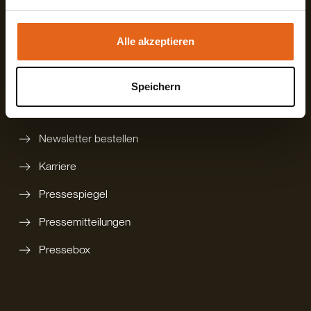
unsere Webseite weiterhin nutzen.
digitalen Katalog bestellen
Alle akzeptieren
gedruckten Katalog bestellen
Technikbroschüre
Speichern
Rückruf anfordern
Newsletter bestellen
Karriere
Pressespiegel
Pressemitteilungen
Pressebox