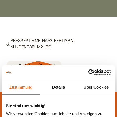
PRESSESTIMME-HAAS-FERTIGBAU-
KUNDENFORUM2.JPG
Zurück zur Übersicht
Zustimmung
Details
Über Cookies
Lassen Sie sich jetzt
Sie sind uns wichtig!
beraten.
Wir verwenden Cookies, um Inhalte und Anzeigen zu